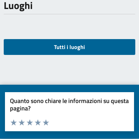
Luoghi
Tutti i luoghi
Quanto sono chiare le informazioni su questa
pagina?
Valuta da 1 a 5 stelle la pagina
Valuta una stella su 5
Valuta 2 stelle su 5
Valuta 3 stelle su 5
Valuta 4 stelle su 5
Valuta 5 stelle su 5