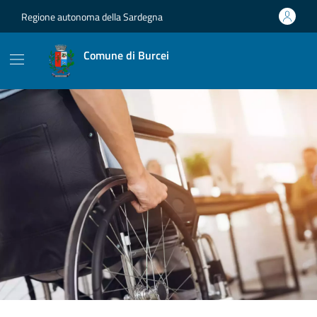
Vai ai contenuti
Vai al footer
Regione autonoma della Sardegna
Comune di Burcei