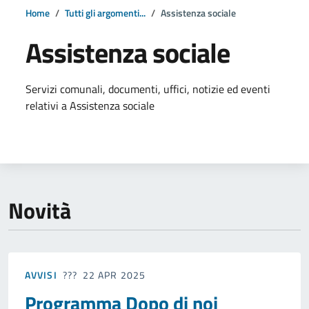
Home
Tutti gli argomenti...
Assistenza sociale
Assistenza sociale
Dettagli della notizia
Servizi comunali, documenti, uffici, notizie ed eventi
relativi a Assistenza sociale
Novità
AVVISI
22 APR 2025
Programma Dopo di noi