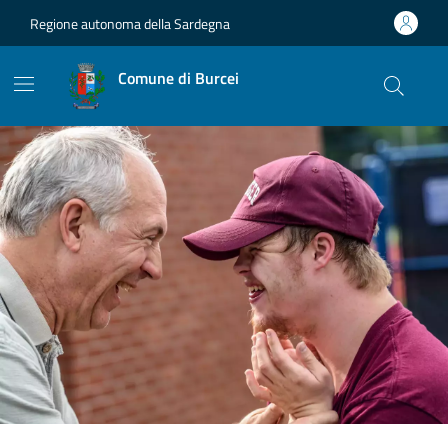
Vai ai contenuti
Vai al footer
Regione autonoma della Sardegna
Comune di Burcei