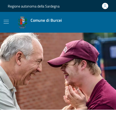
Vai ai contenuti
Vai al footer
Regione autonoma della Sardegna
Comune di Burcei