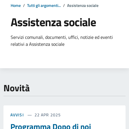
Home
Tutti gli argomenti...
Assistenza sociale
Assistenza sociale
Dettagli della notizia
Servizi comunali, documenti, uffici, notizie ed eventi
relativi a Assistenza sociale
Novità
AVVISI
22 APR 2025
Programma Dopo di noi