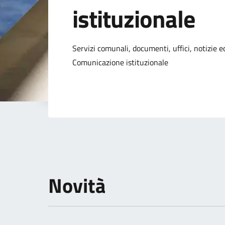
istituzionale
Dettagli della not
Servizi comunali, documenti, uffici, notizie ed
Comunicazione istituzionale
Novità