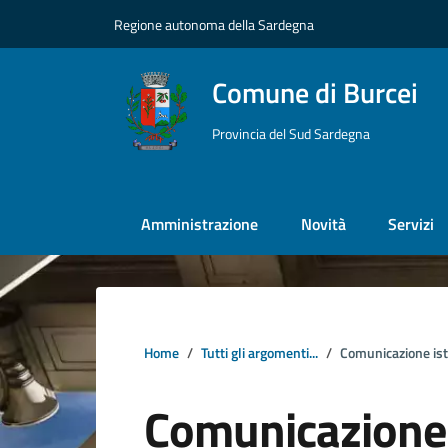
Vai ai contenuti
Vai al footer
Regione autonoma della Sardegna
Comune di Burcei
Provincia del Sud Sardegna
Amministrazione
Novità
Servizi
Home
Tutti gli argomenti...
Comunicazione ist
Comunicazione