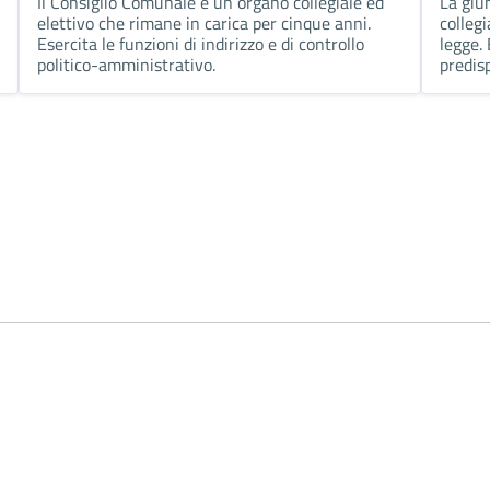
Il Consiglio Comunale è un organo collegiale ed
La giu
elettivo che rimane in carica per cinque anni.
collegi
Esercita le funzioni di indirizzo e di controllo
legge.
politico-amministrativo.
predis