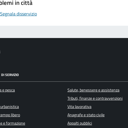
blemi in città
Segnala disservizio
i
 DI SERVIZIO
a e pesca
Salute, benessere e assistenza
Tributi, finanze e contravvenzioni
 urbanistica
Vita lavorativa
 tempo libero
Anagrafe e stato civile
e e formazione
Appalti pubblici