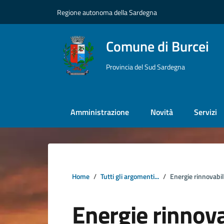
Vai ai contenuti
Vai al footer
Regione autonoma della Sardegna
Comune di Burcei
Provincia del Sud Sardegna
Amministrazione
Novità
Servizi
Home
Tutti gli argomenti...
Energie rinnovabil
Energie rinnova