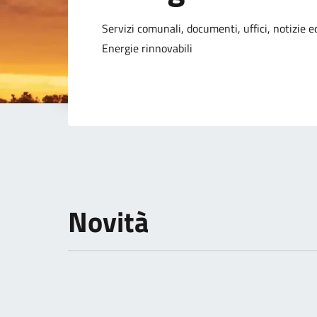
Dettagli della not
Servizi comunali, documenti, uffici, notizie ed
Energie rinnovabili
Novità