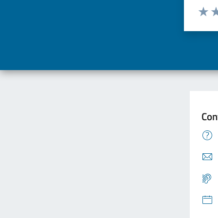
Valuta d
Valuta
Va
Con