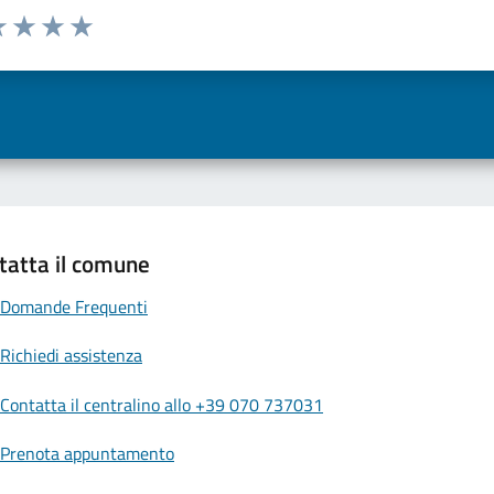
a 1 a 5 stelle la pagina
 una stella su 5
luta 2 stelle su 5
Valuta 3 stelle su 5
Valuta 4 stelle su 5
Valuta 5 stelle su 5
tatta il comune
Domande Frequenti
Richiedi assistenza
Contatta il centralino allo +39 070 737031
Prenota appuntamento