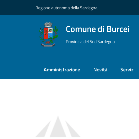
Vai ai contenuti
Vai al footer
Regione autonoma della Sardegna
Comune di Burcei
Provincia del Sud Sardegna
Amministrazione
Novità
Servizi