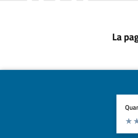
La pag
Quan
Valuta d
Valuta
Va