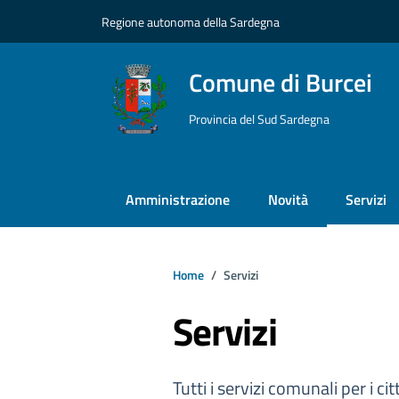
Vai ai contenuti
Vai al footer
Regione autonoma della Sardegna
Comune di Burcei
Provincia del Sud Sardegna
Amministrazione
Novità
Servizi
Home
Servizi
Servizi
Tutti i servizi comunali per i cit