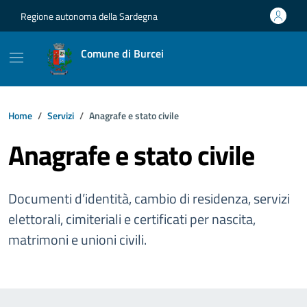
Vai ai contenuti
Vai al footer
Regione autonoma della Sardegna
Comune di Burcei
Home
Servizi
Anagrafe e stato civile
Anagrafe e stato civile
Documenti d’identità, cambio di residenza, servizi
elettorali, cimiteriali e certificati per nascita,
matrimoni e unioni civili.