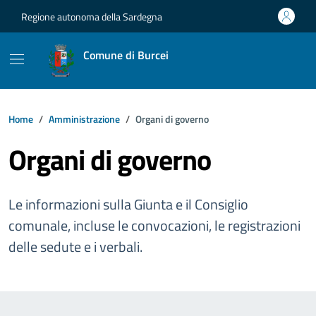
Vai ai contenuti
Vai al footer
Regione autonoma della Sardegna
Comune di Burcei
Home
Amministrazione
Organi di governo
Organi di governo
Le informazioni sulla Giunta e il Consiglio
comunale, incluse le convocazioni, le registrazioni
delle sedute e i verbali.