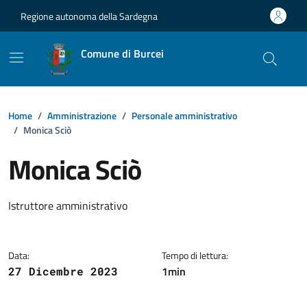
Vai ai contenuti
Vai al footer
Regione autonoma della Sardegna
Comune di Burcei
Home
Amministrazione
Personale amministrativo
Monica Sciò
Monica Sciò
Dettagli della notizia
Istruttore amministrativo
Data:
Tempo di lettura:
1min
27 Dicembre 2023