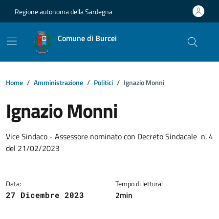
Vai ai contenuti
Vai al footer
Regione autonoma della Sardegna
Comune di Burcei
Home
Amministrazione
Politici
Ignazio Monni
Ignazio Monni
Dettagli della notizia
Vice Sindaco - Assessore nominato con Decreto Sindacale n. 4
del 21/02/2023
Data:
Tempo di lettura:
2min
27 Dicembre 2023