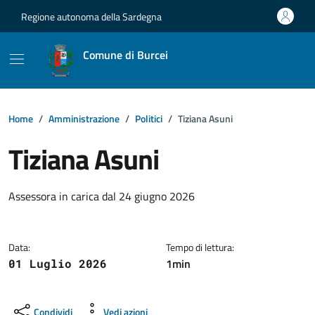
Vai ai contenuti
Vai al footer
Regione autonoma della Sardegna
Comune di Burcei
Home
Amministrazione
Politici
Tiziana Asuni
Tiziana Asuni
Dettagli della notizia
Assessora in carica dal 24 giugno 2026
Data:
Tempo di lettura:
1min
01 Luglio 2026
Condividi
Vedi azioni