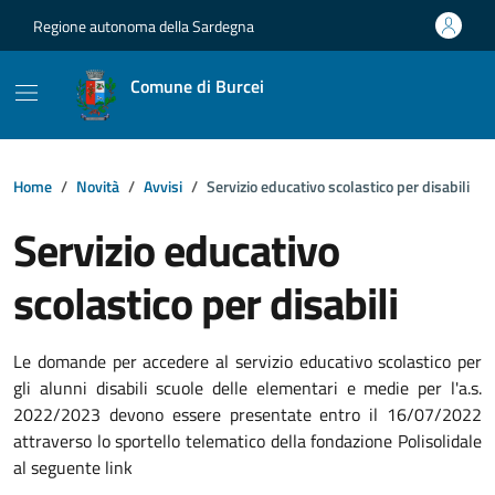
Vai ai contenuti
Vai al footer
Regione autonoma della Sardegna
Comune di Burcei
Home
Novità
Avvisi
Servizio educativo scolastico per disabili
Servizio educativo
scolastico per disabili
Dettagli della notizia
Le domande per accedere al servizio educativo scolastico per
gli alunni disabili scuole delle elementari e medie per l'a.s.
2022/2023 devono essere presentate entro il 16/07/2022
attraverso lo sportello telematico della fondazione Polisolidale
al seguente link