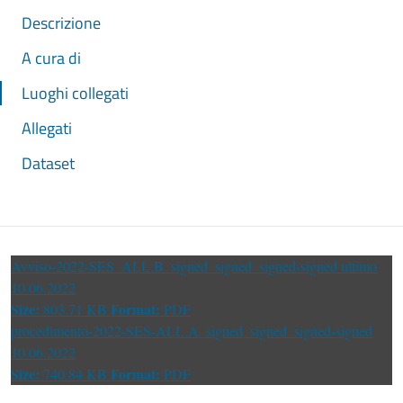
Descrizione
A cura di
Luoghi collegati
Allegati
Dataset
Avviso-2022-SES_ALL.B_signed_signed_signed-signed ultimo
10.06.2022
Size:
Format:
803.71 KB
PDF
procedimento-2022-SES-ALL.A_signed_signed_signed-signed
10.06.2022
Size:
Format:
740.84 KB
PDF