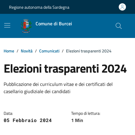
Vai ai contenuti
Vai al footer
Regione autonoma della Sardegna
Comune di Burcei
Home
Novità
Comunicati
Elezioni trasparenti 2024
Elezioni trasparenti 2024
Dettagli della notizia
Pubblicazione dei curriculum vitae e dei certificati del
casellario giudiziale dei candidati
Data:
Tempo di lettura:
1 Min
05 Febbraio 2024