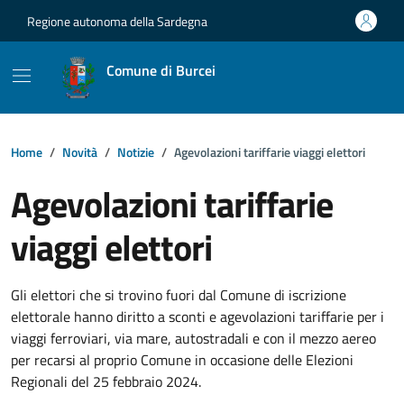
Vai ai contenuti
Vai al footer
Regione autonoma della Sardegna
Comune di Burcei
Home
Novità
Notizie
Agevolazioni tariffarie viaggi elettori
Agevolazioni tariffarie
viaggi elettori
Dettagli della notizia
Gli elettori che si trovino fuori dal Comune di iscrizione
elettorale hanno diritto a sconti e agevolazioni tariffarie per i
viaggi ferroviari, via mare, autostradali e con il mezzo aereo
per recarsi al proprio Comune in occasione delle Elezioni
Regionali del 25 febbraio 2024.