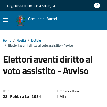
Vai ai contenuti
Vai al footer
Regione autonoma della Sardegna
Comune di Burcei
Home
Novità
Notizie
Elettori aventi diritto al voto assistito - Avviso
Elettori aventi diritto al
voto assistito - Avviso
Dettagli della notizia
Data:
Tempo di lettura:
1 Min
22 Febbraio 2024