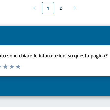
1
2
to sono chiare le informazioni su questa pagina?
a 1 a 5 stelle la pagina
 una stella su 5
luta 2 stelle su 5
Valuta 3 stelle su 5
Valuta 4 stelle su 5
Valuta 5 stelle su 5