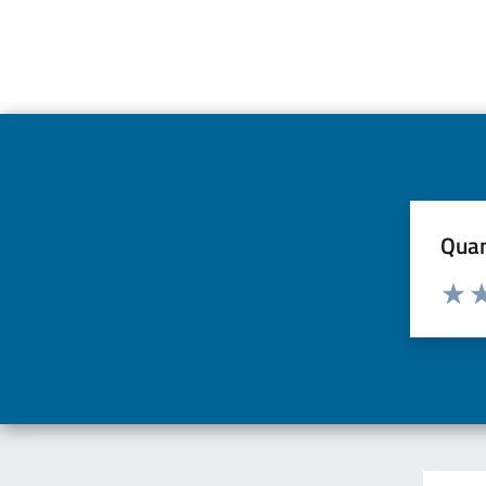
Quan
Valuta d
Valuta
Va