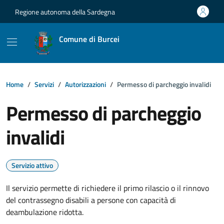
Vai ai contenuti
Vai al footer
Regione autonoma della Sardegna
Comune di Burcei
Home
Servizi
Autorizzazioni
Permesso di parcheggio invalidi
Permesso di parcheggio
invalidi
Servizio attivo
Il servizio permette di richiedere il primo rilascio o il rinnovo
del contrassegno disabili a persone con capacità di
deambulazione ridotta.