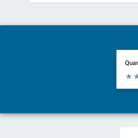
Quan
Valuta d
Valuta
Va