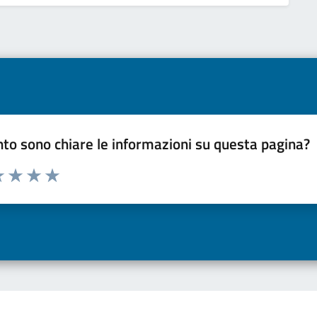
to sono chiare le informazioni su questa pagina?
a 1 a 5 stelle la pagina
 una stella su 5
luta 2 stelle su 5
Valuta 3 stelle su 5
Valuta 4 stelle su 5
Valuta 5 stelle su 5