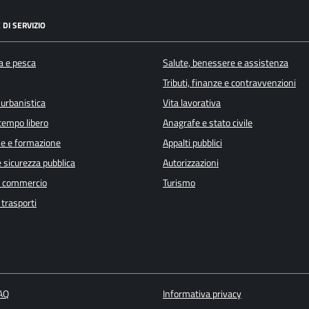
 DI SERVIZIO
a e pesca
Salute, benessere e assistenza
Tributi, finanze e contravvenzioni
 urbanistica
Vita lavorativa
 tempo libero
Anagrafe e stato civile
e e formazione
Appalti pubblici
e sicurezza pubblica
Autorizzazioni
e commercio
Turismo
 trasporti
FAQ
Informativa privacy