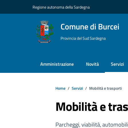
Vai ai contenuti
Vai al footer
Regione autonoma della Sardegna
Comune di Burcei
Provincia del Sud Sardegna
Amministrazione
Novità
Servizi
Home
Servizi
Mobilità e trasporti
Mobilità e tras
Parcheggi, viabilità, automobil