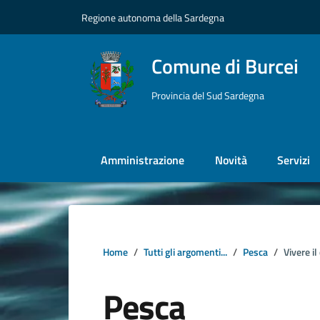
Vai ai contenuti
Vai al footer
Regione autonoma della Sardegna
Comune di Burcei
Provincia del Sud Sardegna
Amministrazione
Novità
Servizi
Home
Tutti gli argomenti...
Pesca
Vivere i
Pesca