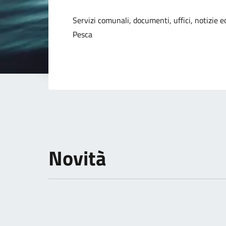
Dettagli della not
Servizi comunali, documenti, uffici, notizie ed
Pesca
Novità