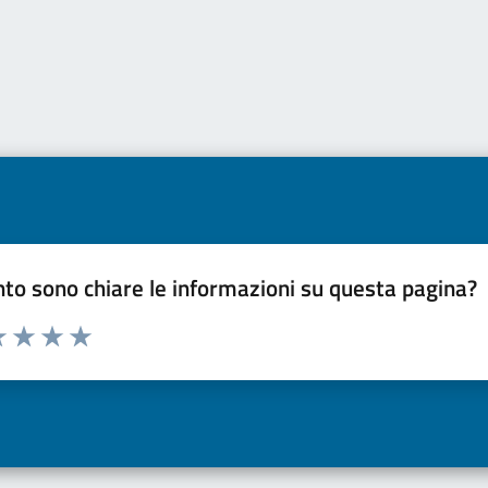
to sono chiare le informazioni su questa pagina?
a 1 a 5 stelle la pagina
 una stella su 5
luta 2 stelle su 5
Valuta 3 stelle su 5
Valuta 4 stelle su 5
Valuta 5 stelle su 5