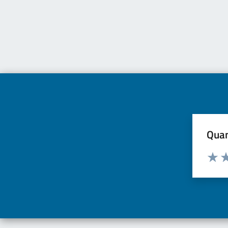
Quan
Valuta d
Valuta
Va