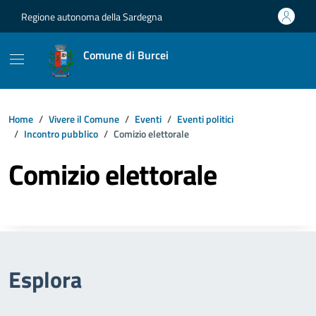
Vai ai contenuti
Vai al footer
Regione autonoma della Sardegna
Comune di Burcei
Home
Vivere il Comune
Eventi
Eventi politici
Incontro pubblico
Comizio elettorale
Comizio elettorale
Esplora