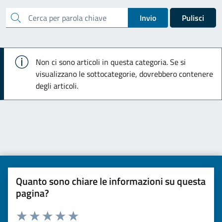
cerca
Invio
Pulisci
Info
Non ci sono articoli in questa categoria. Se si
visualizzano le sottocategorie, dovrebbero contenere
degli articoli.
Quanto sono chiare le informazioni su questa
pagina?
Valuta da 1 a 5 stelle la pagina