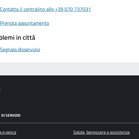
Contatta il centralino allo +39 070 737031
Prenota appuntamento
blemi in città
Segnala disservizio
i
 DI SERVIZIO
a e pesca
Salute, benessere e assistenza