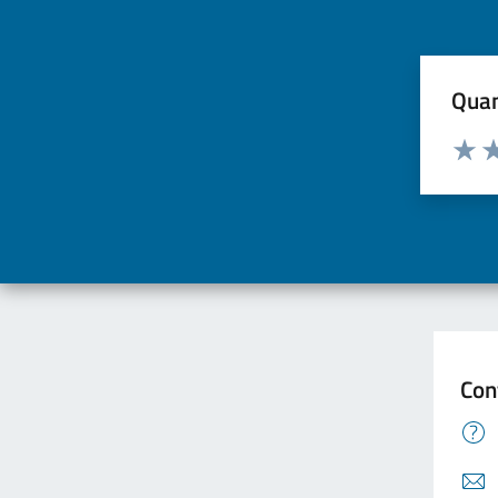
Quan
Valuta d
Valuta
Va
Con