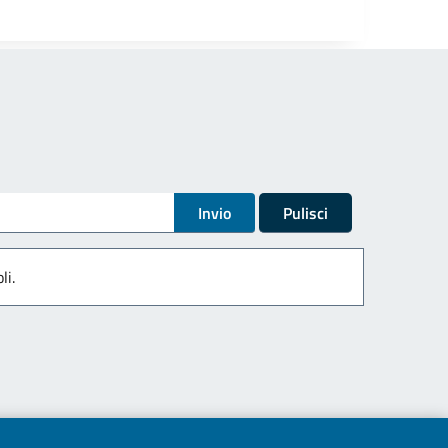
Invio
Pulisci
li.