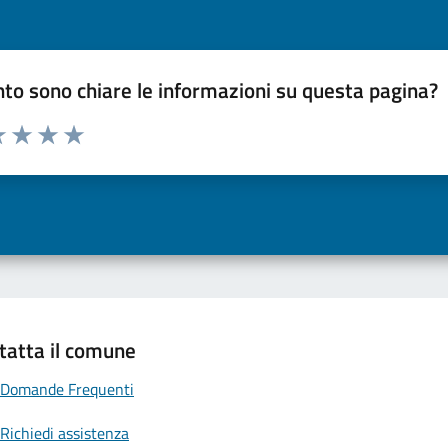
to sono chiare le informazioni su questa pagina?
a 1 a 5 stelle la pagina
 una stella su 5
luta 2 stelle su 5
Valuta 3 stelle su 5
Valuta 4 stelle su 5
Valuta 5 stelle su 5
tatta il comune
Domande Frequenti
Richiedi assistenza