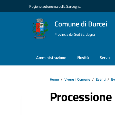
Vai ai contenuti
Vai al footer
Regione autonoma della Sardegna
Comune di Burcei
Provincia del Sud Sardegna
Amministrazione
Novità
Servizi
Home
Vivere il Comune
Eventi
Ev
Processione