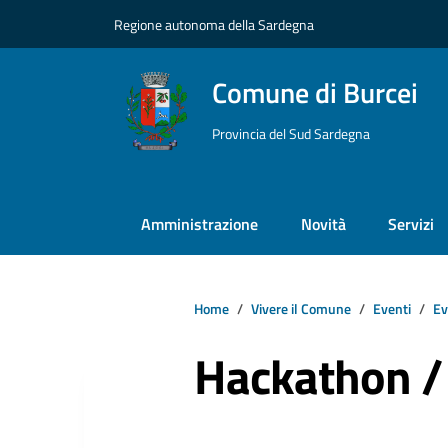
Vai ai contenuti
Vai al footer
Regione autonoma della Sardegna
Comune di Burcei
Provincia del Sud Sardegna
Amministrazione
Novità
Servizi
Home
Vivere il Comune
Eventi
Ev
Hackathon /