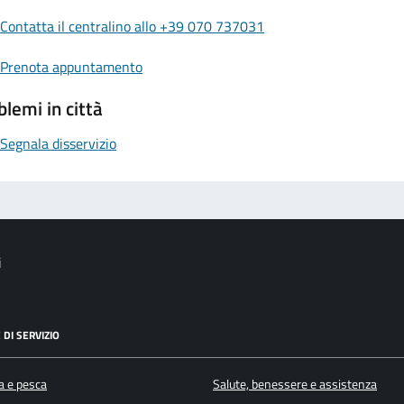
Contatta il centralino allo +39 070 737031
Prenota appuntamento
blemi in città
Segnala disservizio
i
 DI SERVIZIO
a e pesca
Salute, benessere e assistenza