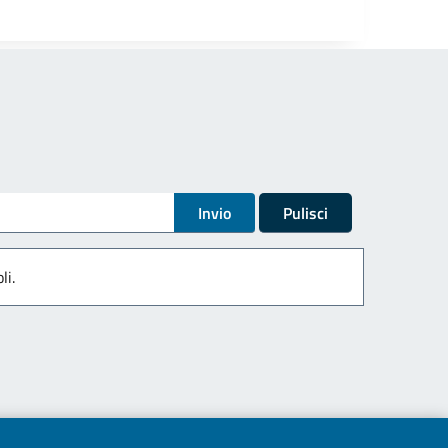
Invio
Pulisci
li.