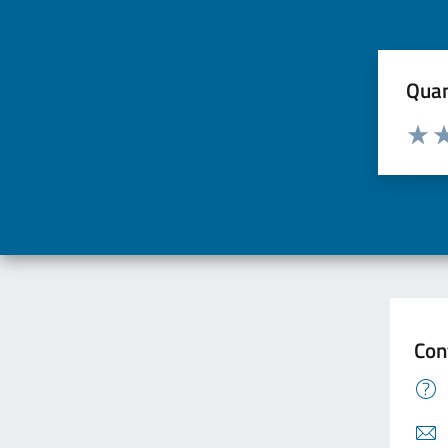
Quan
Valuta d
Valuta
Va
Con