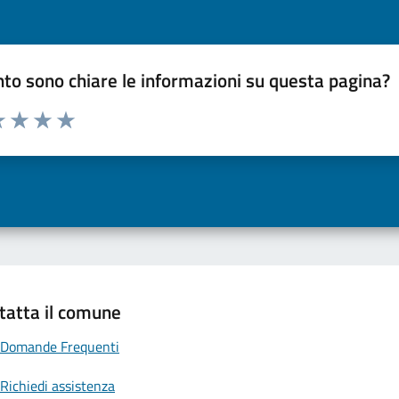
to sono chiare le informazioni su questa pagina?
a 1 a 5 stelle la pagina
 una stella su 5
luta 2 stelle su 5
Valuta 3 stelle su 5
Valuta 4 stelle su 5
Valuta 5 stelle su 5
tatta il comune
Domande Frequenti
Richiedi assistenza