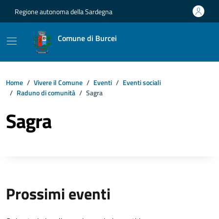
Vai ai contenuti
Vai al footer
Regione autonoma della Sardegna
Comune di Burcei
Home
Vivere il Comune
Eventi
Eventi sociali
Raduno di comunità
Sagra
Sagra
Prossimi eventi