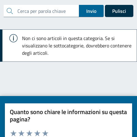
cerca
Invio
Pulisci
Info
Non ci sono articoli in questa categoria. Se si
visualizzano le sottocategorie, dovrebbero contenere
degli articoli.
Quanto sono chiare le informazioni su questa
pagina?
Valuta da 1 a 5 stelle la pagina