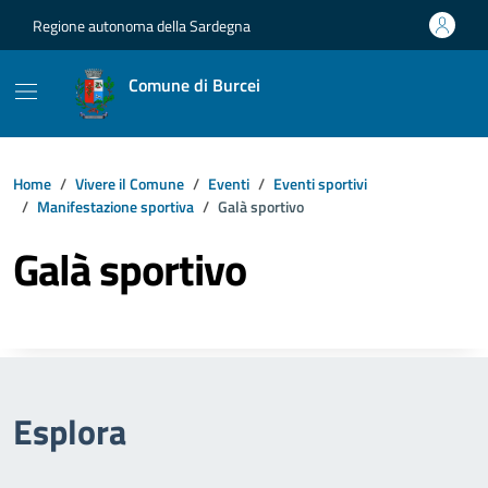
Vai ai contenuti
Vai al footer
Regione autonoma della Sardegna
Comune di Burcei
Home
Vivere il Comune
Eventi
Eventi sportivi
Manifestazione sportiva
Galà sportivo
Galà sportivo
Esplora