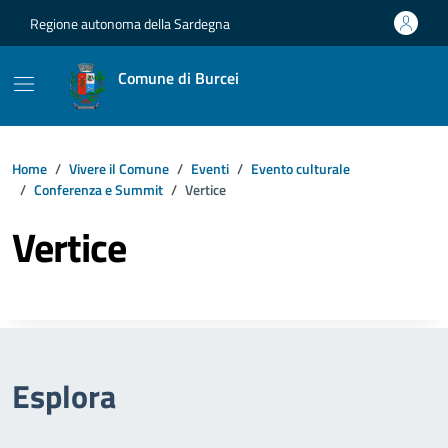
Vai ai contenuti
Vai al footer
Regione autonoma della Sardegna
Comune di Burcei
Home
Vivere il Comune
Eventi
Evento culturale
Conferenza e Summit
Vertice
Vertice
Esplora