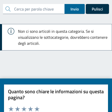
cerca
Invio
Pulisci
Info
Non ci sono articoli in questa categoria. Se si
visualizzano le sottocategorie, dovrebbero contenere
degli articoli.
Quanto sono chiare le informazioni su questa
pagina?
Valuta da 1 a 5 stelle la pagina