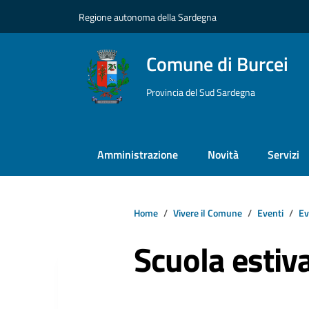
Vai ai contenuti
Vai al footer
Regione autonoma della Sardegna
Comune di Burcei
Provincia del Sud Sardegna
Amministrazione
Novità
Servizi
Home
Vivere il Comune
Eventi
Ev
Scuola estiv