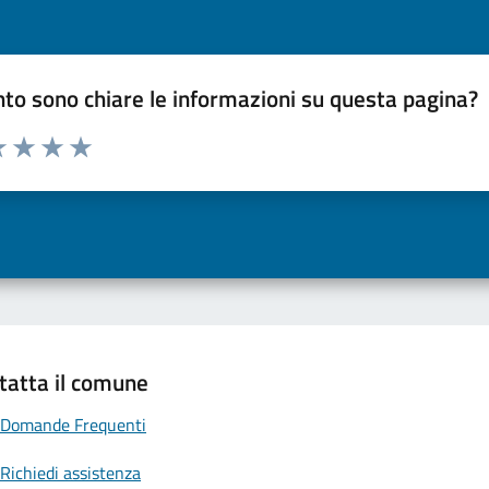
to sono chiare le informazioni su questa pagina?
a 1 a 5 stelle la pagina
 una stella su 5
luta 2 stelle su 5
Valuta 3 stelle su 5
Valuta 4 stelle su 5
Valuta 5 stelle su 5
tatta il comune
Domande Frequenti
Richiedi assistenza