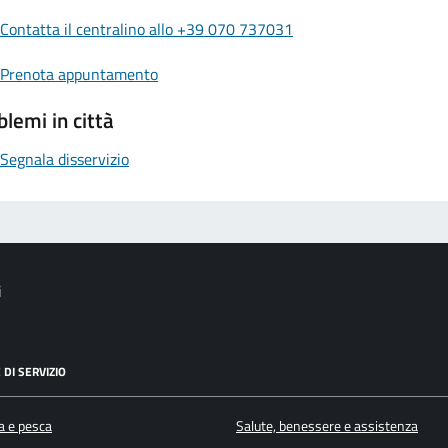
Contatta il centralino allo +39 070 737031
Prenota appuntamento
blemi in città
Segnala disservizio
i
 DI SERVIZIO
a e pesca
Salute, benessere e assistenza