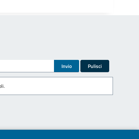
Invio
Pulisci
li.