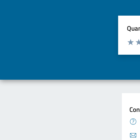
Quan
Valuta d
Valuta
Va
Con