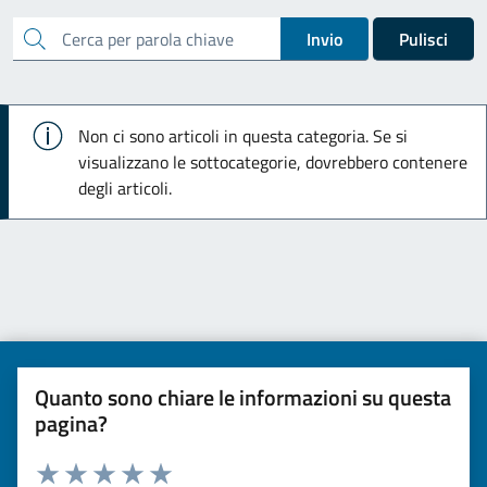
cerca
Invio
Pulisci
Info
Non ci sono articoli in questa categoria. Se si
visualizzano le sottocategorie, dovrebbero contenere
degli articoli.
Quanto sono chiare le informazioni su questa
pagina?
Valuta da 1 a 5 stelle la pagina