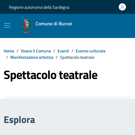
Vai ai contenuti
Vai al footer
Regione autonoma della Sardegna
Comune di Burcei
Home
Vivere il Comune
Eventi
Evento culturale
Manifestazione artistica
Spettacolo teatrale
Spettacolo teatrale
Esplora