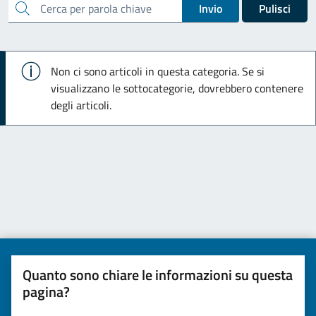
cerca
Invio
Pulisci
Info
Non ci sono articoli in questa categoria. Se si
visualizzano le sottocategorie, dovrebbero contenere
degli articoli.
Quanto sono chiare le informazioni su questa
pagina?