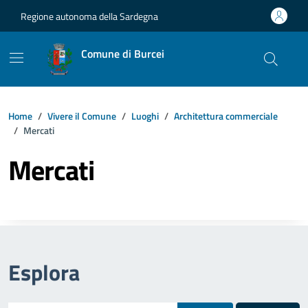
Vai ai contenuti
Vai al footer
Regione autonoma della Sardegna
Comune di Burcei
Home
Vivere il Comune
Luoghi
Architettura commerciale
Mercati
Mercati
Esplora