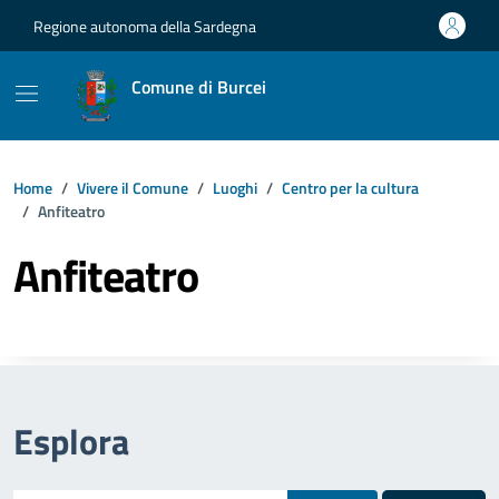
Vai ai contenuti
Vai al footer
Regione autonoma della Sardegna
Comune di Burcei
Home
Vivere il Comune
Luoghi
Centro per la cultura
Anfiteatro
Anfiteatro
Esplora