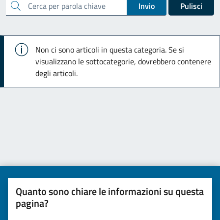
cerca
Invio
Pulisci
Info
Non ci sono articoli in questa categoria. Se si
visualizzano le sottocategorie, dovrebbero contenere
degli articoli.
Quanto sono chiare le informazioni su questa
pagina?