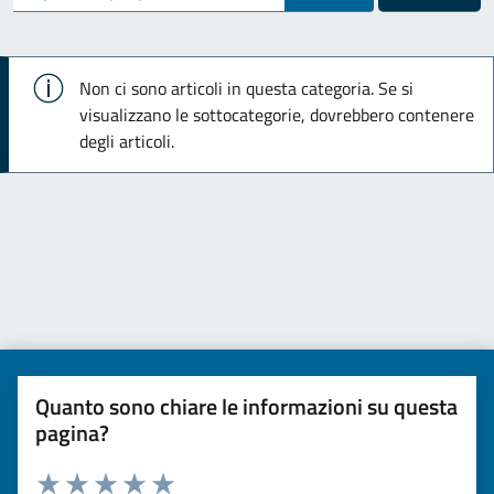
Info
Non ci sono articoli in questa categoria. Se si
visualizzano le sottocategorie, dovrebbero contenere
degli articoli.
Quanto sono chiare le informazioni su questa
pagina?
Valuta da 1 a 5 stelle la pagina