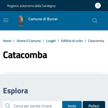
Vai ai contenuti
Vai al footer
Regione autonoma della Sardegna
Comune di Burcei
Home
Vivere il Comune
Luoghi
Edificio di culto
Catacomba
Catacomba
Esplora
cerca
Invio
Pulisci