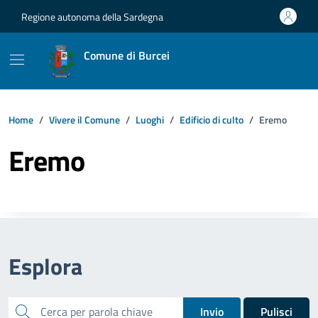
Vai ai contenuti
Vai al footer
Regione autonoma della Sardegna
Comune di Burcei
Home
Vivere il Comune
Luoghi
Edificio di culto
Eremo
Eremo
Esplora
cerca
Invio
Pulisci