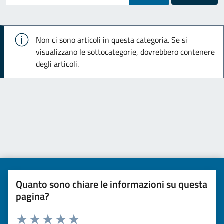
Info
Non ci sono articoli in questa categoria. Se si
visualizzano le sottocategorie, dovrebbero contenere
degli articoli.
Quanto sono chiare le informazioni su questa
pagina?
Valuta da 1 a 5 stelle la pagina