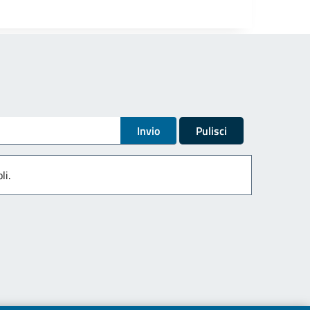
Invio
Pulisci
li.