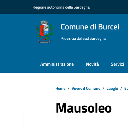
Vai ai contenuti
Vai al footer
Regione autonoma della Sardegna
Comune di Burcei
Provincia del Sud Sardegna
Amministrazione
Novità
Servizi
Home
Vivere il Comune
Luoghi
Ed
Mausoleo