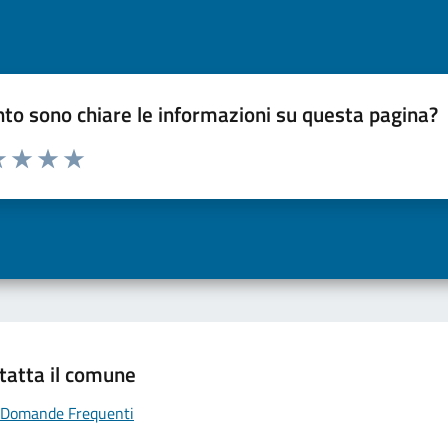
to sono chiare le informazioni su questa pagina?
a 1 a 5 stelle la pagina
 una stella su 5
luta 2 stelle su 5
Valuta 3 stelle su 5
Valuta 4 stelle su 5
Valuta 5 stelle su 5
tatta il comune
Domande Frequenti