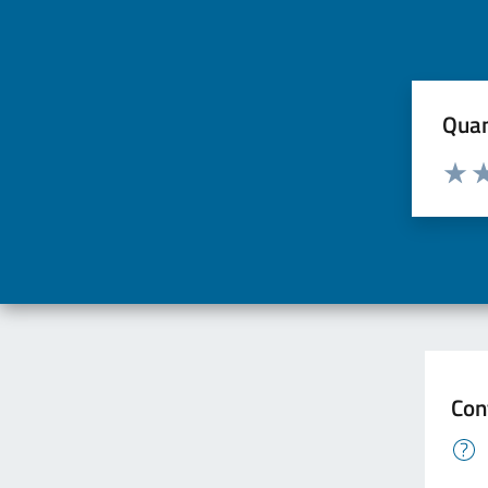
Quan
Valuta d
Valuta
Va
Con