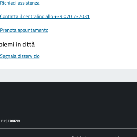
Richiedi assistenza
Contatta il centralino allo +39 070 737031
Prenota appuntamento
blemi in città
Segnala disservizio
i
 DI SERVIZIO