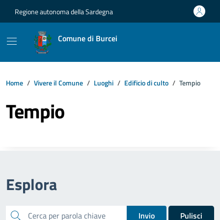
Vai ai contenuti
Vai al footer
Regione autonoma della Sardegna
Comune di Burcei
Home
Vivere il Comune
Luoghi
Edificio di culto
Tempio
Tempio
Esplora
cerca
Invio
Pulisci