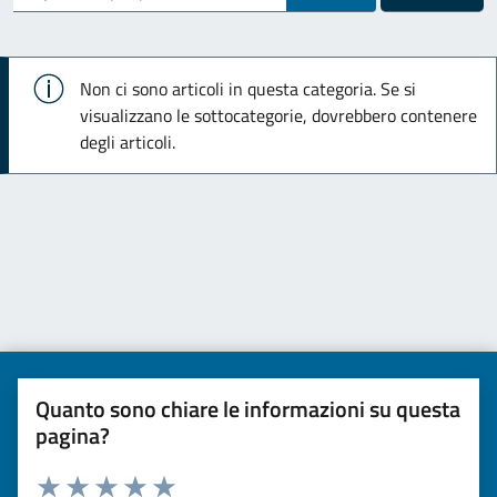
Info
Non ci sono articoli in questa categoria. Se si
visualizzano le sottocategorie, dovrebbero contenere
degli articoli.
Quanto sono chiare le informazioni su questa
pagina?
Valuta da 1 a 5 stelle la pagina