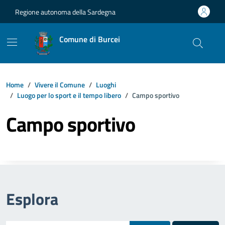
Vai ai contenuti
Vai al footer
Regione autonoma della Sardegna
Comune di Burcei
Home
Vivere il Comune
Luoghi
Luogo per lo sport e il tempo libero
Campo sportivo
Campo sportivo
Esplora