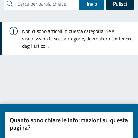
cerca
Invio
Pulisci
Info
Non ci sono articoli in questa categoria. Se si
visualizzano le sottocategorie, dovrebbero contenere
degli articoli.
Quanto sono chiare le informazioni su questa
pagina?