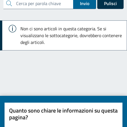
cerca
Invio
Pulisci
Info
Non ci sono articoli in questa categoria. Se si
visualizzano le sottocategorie, dovrebbero contenere
degli articoli.
Quanto sono chiare le informazioni su questa
pagina?