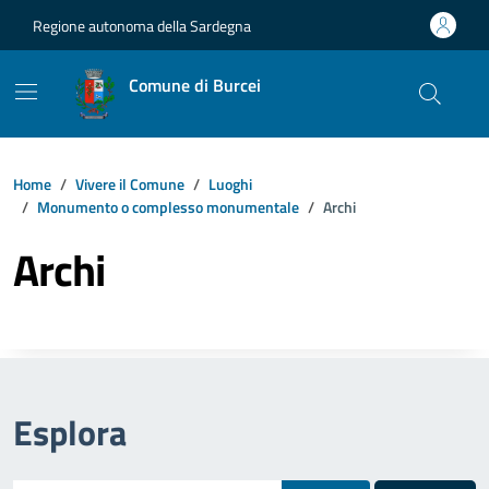
Vai ai contenuti
Vai al footer
Regione autonoma della Sardegna
Comune di Burcei
Home
Vivere il Comune
Luoghi
Monumento o complesso monumentale
Archi
Archi
Esplora