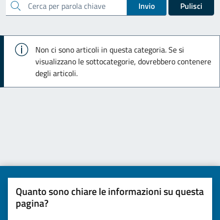
cerca
Invio
Pulisci
Info
Non ci sono articoli in questa categoria. Se si
visualizzano le sottocategorie, dovrebbero contenere
degli articoli.
Quanto sono chiare le informazioni su questa
pagina?