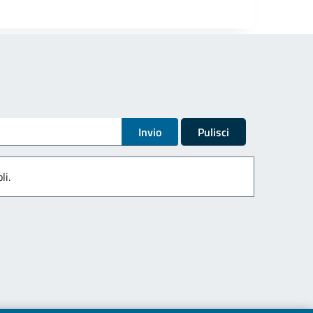
Invio
Pulisci
li.