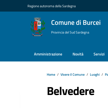
Vai ai contenuti
Vai al footer
Regione autonoma della Sardegna
Comune di Burcei
Provincia del Sud Sardegna
Amministrazione
Novità
Servizi
Home
Vivere il Comune
Luoghi
Pa
Belvedere