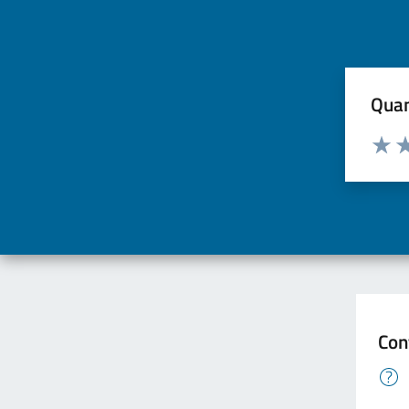
Quan
Valuta d
Valuta
Va
Con