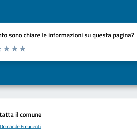
to sono chiare le informazioni su questa pagina?
a 1 a 5 stelle la pagina
 una stella su 5
luta 2 stelle su 5
Valuta 3 stelle su 5
Valuta 4 stelle su 5
Valuta 5 stelle su 5
tatta il comune
Domande Frequenti