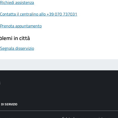
Richiedi assistenza
Contatta il centralino allo +39 070 737031
Prenota appuntamento
blemi in città
Segnala disservizio
i
 DI SERVIZIO