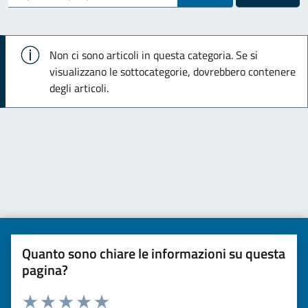
Info
Non ci sono articoli in questa categoria. Se si
visualizzano le sottocategorie, dovrebbero contenere
degli articoli.
Quanto sono chiare le informazioni su questa
pagina?
Valuta da 1 a 5 stelle la pagina