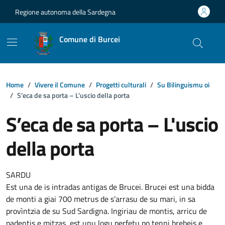
Vai ai contenuti
Vai al footer
Regione autonoma della Sardegna
Comune di Burcei
Home
Vivere il Comune
Progetti culturali
Su Bilinguismu oi
S’eca de sa porta – L'uscio della porta
S’eca de sa porta – L'uscio
della porta
Dettagli della notizia
SARDU
Est una de is intradas antigas de Brucei. Brucei est una bidda
de monti a giai 700 metrus de s’arrasu de su mari, in sa
provìntzia de su Sud Sardigna. Ingiriau de montis, arricu de
padentis e mitzas, est unu logu perfetu po tenni brebeis e