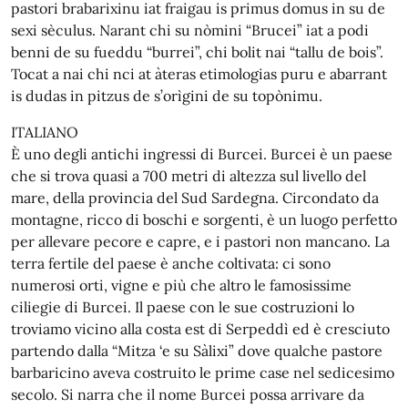
pastori brabarixinu iat fraigau is primus domus in su de
sexi sèculus. Narant chi su nòmini “Brucei” iat a podi
benni de su fueddu “burrei”, chi bolit nai “tallu de bois”.
Tocat a nai chi nci at àteras etimologias puru e abarrant
is dudas in pitzus de s’orìgini de su topònimu.
ITALIANO
È uno degli antichi ingressi di Burcei. Burcei è un paese
che si trova quasi a 700 metri di altezza sul livello del
mare, della provincia del Sud Sardegna. Circondato da
montagne, ricco di boschi e sorgenti, è un luogo perfetto
per allevare pecore e capre, e i pastori non mancano. La
terra fertile del paese è anche coltivata: ci sono
numerosi orti, vigne e più che altro le famosissime
ciliegie di Burcei. Il paese con le sue costruzioni lo
troviamo vicino alla costa est di Serpeddì ed è cresciuto
partendo dalla “Mitza ‘e su Sàlixi” dove qualche pastore
barbaricino aveva costruito le prime case nel sedicesimo
secolo. Si narra che il nome Burcei possa arrivare da