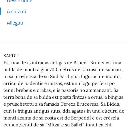
Descrizione
A cura di
Allegati
SARDU
Est una de is intradas antigas de Brucei. Brucei est una
bidda de monti a giai 700 metrus de s’arrasu de su mari,
in sa provìntzia de su Sud Sardigna. Ingiriau de montis,
arricu de padentis e mitzas, est unu logu perfetu po
tenni brebeis e crabas, e is pastoris no ammancant. Sa
terra bona de sa bidda est posta fintzas a ortus, a bìngias
e pruschetotu a sa famada Cerexa Bruceresa. Sa Bidda,
cun is fràigus antigus suus, dda agatus in unu cùcuru de
monti acanta de sa costa est de Serpeddì e est crèscia
cumentzendi de sa “Mitza ‘e su Salixi”, innui calchi