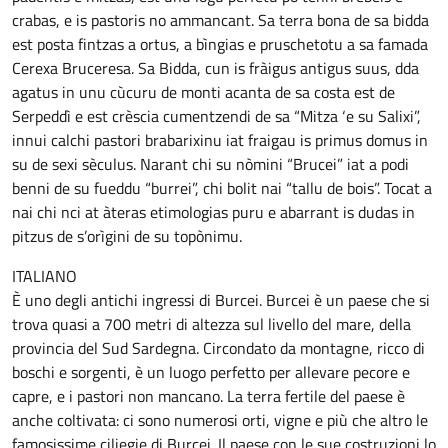
crabas, e is pastoris no ammancant. Sa terra bona de sa bidda
est posta fintzas a ortus, a bìngias e pruschetotu a sa famada
Cerexa Bruceresa. Sa Bidda, cun is fràigus antigus suus, dda
agatus in unu cùcuru de monti acanta de sa costa est de
Serpeddì e est crèscia cumentzendi de sa “Mitza ‘e su Salixi”,
innui calchi pastori brabarixinu iat fraigau is primus domus in
su de sexi sèculus. Narant chi su nòmini “Brucei” iat a podi
benni de su fueddu “burrei”, chi bolit nai “tallu de bois”. Tocat a
nai chi nci at àteras etimologias puru e abarrant is dudas in
pitzus de s’orìgini de su topònimu.
ITALIANO
È uno degli antichi ingressi di Burcei. Burcei è un paese che si
trova quasi a 700 metri di altezza sul livello del mare, della
provincia del Sud Sardegna. Circondato da montagne, ricco di
boschi e sorgenti, è un luogo perfetto per allevare pecore e
capre, e i pastori non mancano. La terra fertile del paese è
anche coltivata: ci sono numerosi orti, vigne e più che altro le
famosissime ciliegie di Burcei. Il paese con le sue costruzioni lo