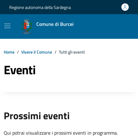
Vai ai contenuti
Vai al footer
Regione autonoma della Sardegna
Comune di Burcei
Home
Vivere il Comune
Tutti gli eventi
Eventi
Prossimi eventi
Qui potrai visualizzare i prossimi eventi in programma.