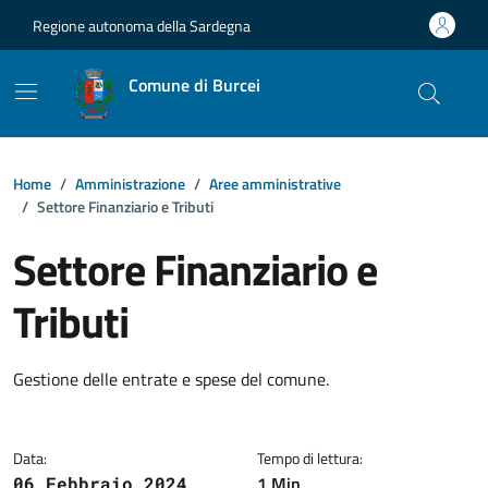
Vai ai contenuti
Vai al footer
Regione autonoma della Sardegna
Comune di Burcei
Home
Amministrazione
Aree amministrative
Settore Finanziario e Tributi
Settore Finanziario e
Tributi
Dettagli della notizia
Gestione delle entrate e spese del comune.
Data:
Tempo di lettura:
1 Min
06 Febbraio 2024