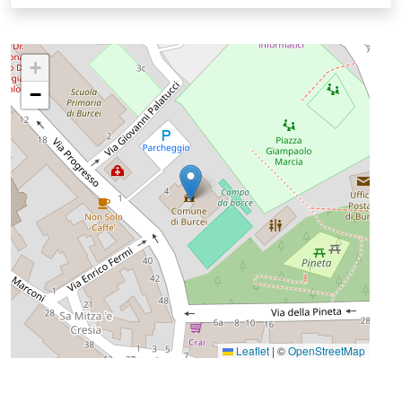
+
−
Leaflet
|
©
OpenStreetMap