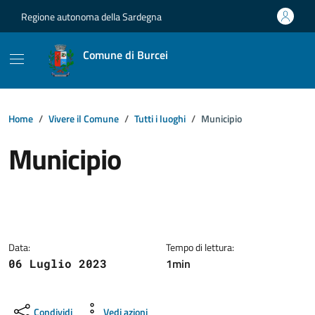
Vai ai contenuti
Vai al footer
Regione autonoma della Sardegna
Comune di Burcei
Home
Vivere il Comune
Tutti i luoghi
Municipio
Municipio
Dettagli della notizia
Data:
Tempo di lettura:
1min
06 Luglio 2023
Condividi
Vedi azioni