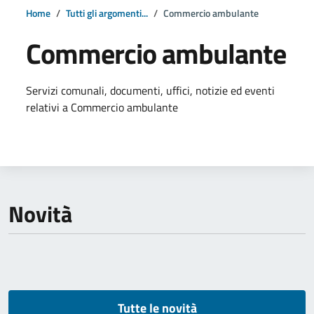
Home
Tutti gli argomenti...
Commercio ambulante
Commercio ambulante
Dettagli della notizia
Servizi comunali, documenti, uffici, notizie ed eventi
relativi a Commercio ambulante
Novità
Tutte le novità