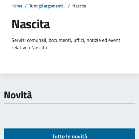
Home
Tutti gli argomenti...
Nascita
Nascita
Dettagli della notizia
Servizi comunali, documenti, uffici, notizie ed eventi
relativi a Nascita
Novità
Tutte le novità