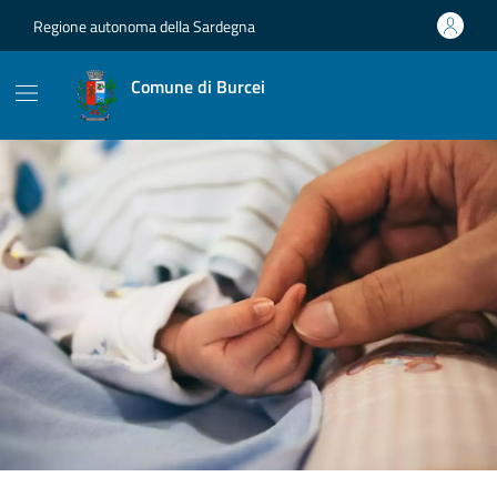
Vai ai contenuti
Vai al footer
Regione autonoma della Sardegna
Comune di Burcei