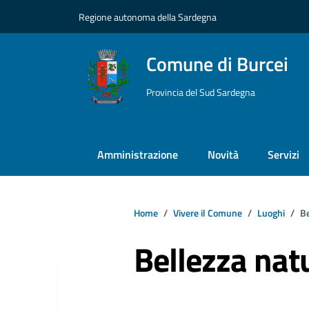
Vai ai contenuti
Vai al footer
Regione autonoma della Sardegna
Comune di Burcei
Provincia del Sud Sardegna
Amministrazione
Novità
Servizi
Home
Vivere il Comune
Luoghi
Be
Bellezza nat