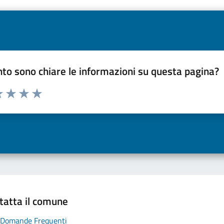
to sono chiare le informazioni su questa pagina?
a 1 a 5 stelle la pagina
 una stella su 5
luta 2 stelle su 5
Valuta 3 stelle su 5
Valuta 4 stelle su 5
Valuta 5 stelle su 5
tatta il comune
Domande Frequenti