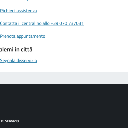
Richiedi assistenza
Contatta il centralino allo +39 070 737031
Prenota appuntamento
blemi in città
Segnala disservizio
i
 DI SERVIZIO