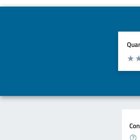
Quan
Valuta d
Valuta
Va
Con