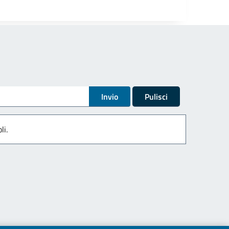
Invio
Pulisci
li.