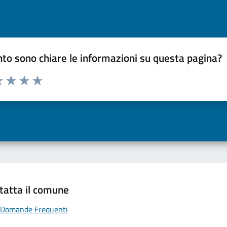
to sono chiare le informazioni su questa pagina?
a 1 a 5 stelle la pagina
 una stella su 5
luta 2 stelle su 5
Valuta 3 stelle su 5
Valuta 4 stelle su 5
Valuta 5 stelle su 5
tatta il comune
Domande Frequenti