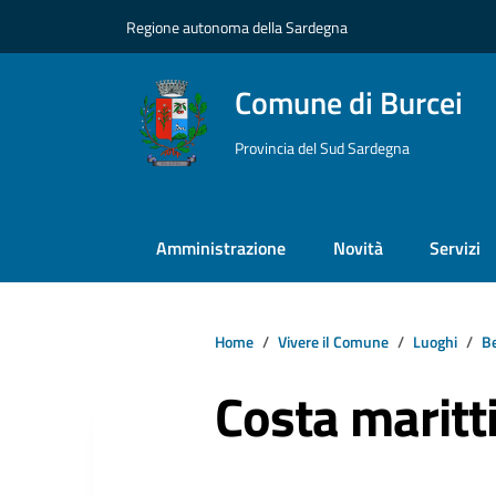
Vai ai contenuti
Vai al footer
Regione autonoma della Sardegna
Comune di Burcei
Provincia del Sud Sardegna
Amministrazione
Novità
Servizi
Home
Vivere il Comune
Luoghi
Be
Costa marit