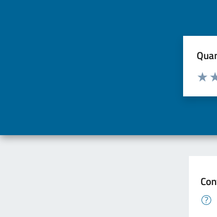
Quan
Valuta d
Valuta
Va
Con