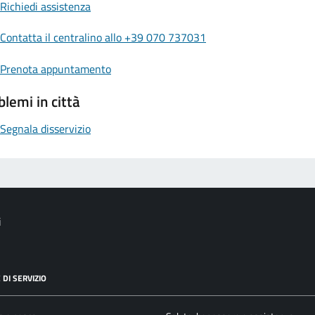
Richiedi assistenza
Contatta il centralino allo +39 070 737031
Prenota appuntamento
blemi in città
Segnala disservizio
i
 DI SERVIZIO