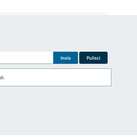
Invio
Pulisci
li.