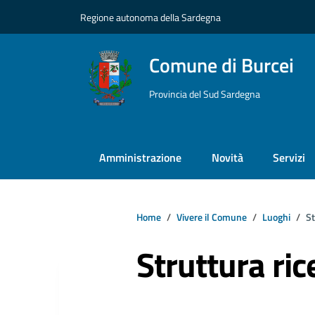
Vai ai contenuti
Vai al footer
Regione autonoma della Sardegna
Comune di Burcei
Provincia del Sud Sardegna
Amministrazione
Novità
Servizi
Home
Vivere il Comune
Luoghi
St
Struttura ric