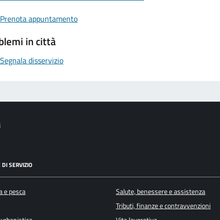
Prenota appuntamento
blemi in città
Segnala disservizio
i
 DI SERVIZIO
a e pesca
Salute, benessere e assistenza
Tributi, finanze e contravvenzioni
 urbanistica
Vita lavorativa