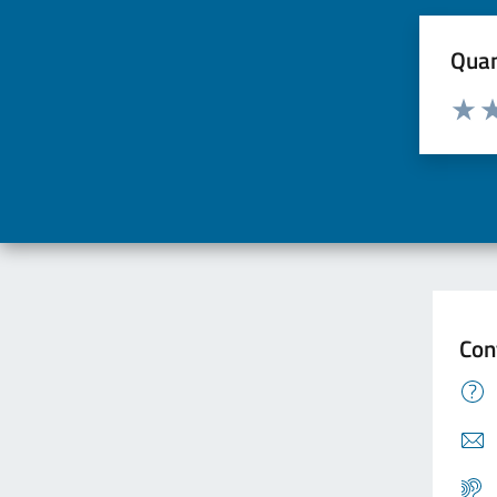
Quan
Valuta d
Valuta
Va
Con