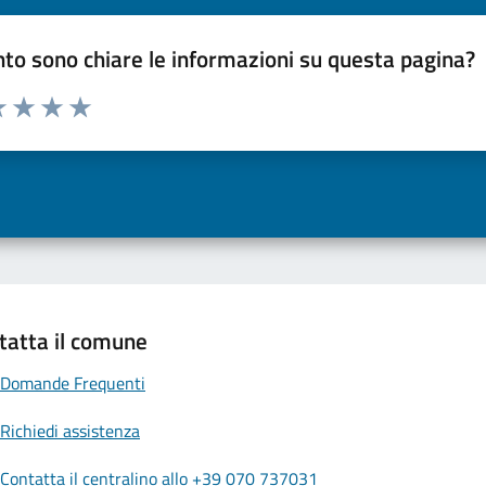
to sono chiare le informazioni su questa pagina?
a 1 a 5 stelle la pagina
 una stella su 5
luta 2 stelle su 5
Valuta 3 stelle su 5
Valuta 4 stelle su 5
Valuta 5 stelle su 5
tatta il comune
Domande Frequenti
Richiedi assistenza
Contatta il centralino allo +39 070 737031