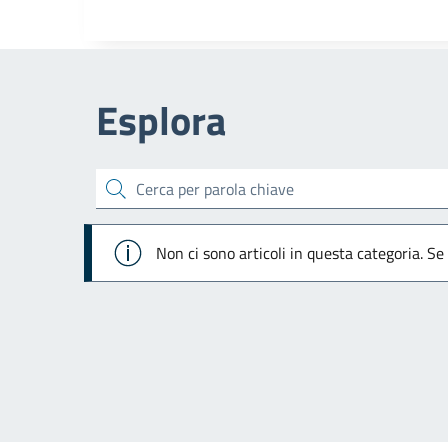
Esplora
cerca
Info
Non ci sono articoli in questa categoria. Se