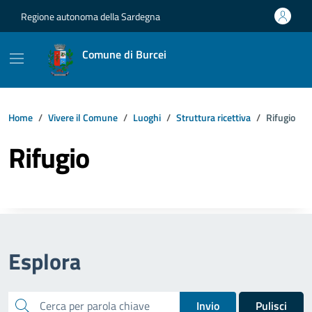
Vai ai contenuti
Vai al footer
Regione autonoma della Sardegna
Comune di Burcei
Home
Vivere il Comune
Luoghi
Struttura ricettiva
Rifugio
Rifugio
Esplora
cerca
Invio
Pulisci