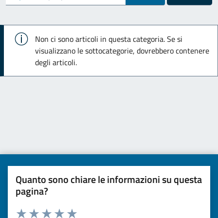
Info
Non ci sono articoli in questa categoria. Se si
visualizzano le sottocategorie, dovrebbero contenere
degli articoli.
Quanto sono chiare le informazioni su questa
pagina?
Valuta da 1 a 5 stelle la pagina