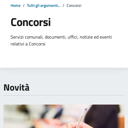
Home
Tutti gli argomenti...
Concorsi
Concorsi
Dettagli della notizia
Servizi comunali, documenti, uffici, notizie ed eventi
relativi a Concorsi
Novità